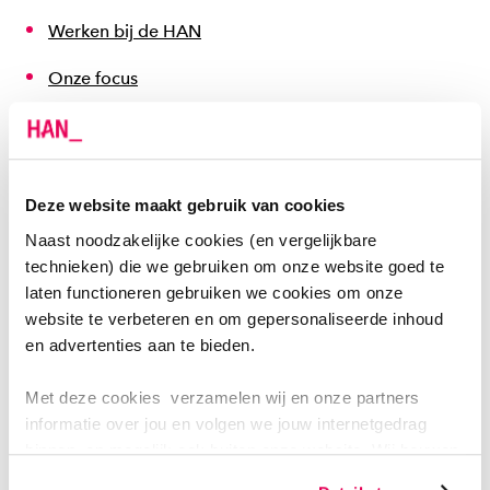
Werken bij de HAN
Onze focus
Contact
Locaties
Deze website maakt gebruik van cookies
Naast noodzakelijke cookies (en vergelijkbare
SAMENWERKEN
technieken) die we gebruiken om onze website goed te
Samenwerken
laten functioneren gebruiken we cookies om onze
website te verbeteren en om gepersonaliseerde inhoud
Scholing van medewerkers
en advertenties aan te bieden.
Stagiairs en afstudeerders
Met deze cookies verzamelen wij en onze partners
informatie over jou en volgen we jouw internetgedrag
Hulp bij een vraagstuk
binnen, en mogelijk ook buiten onze website. Wij bouwen
zo jouw persoonlijke profiel op. Hiermee passen wij onze