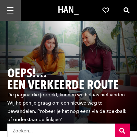
Mobiele navigatie openen
Favorieten
Zoek
OEPS!…
EEN VERKEERDE ROUTE
De pagina die je zoekt, kunnen we helaas niet vinden.
Wij helpen je graag om een nieuwe weg te
bewandelen. Probeer je het nog eens via de zoekbalk
of onderstaande linkjes?
Zoeken...
Zoeke