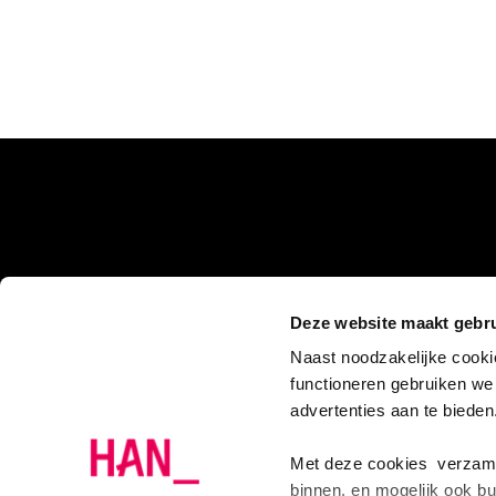
Deze website maakt gebru
Naast noodzakelijke cooki
functioneren gebruiken we
advertenties aan te biede
Met deze cookies verzamel
binnen, en mogelijk ook bu