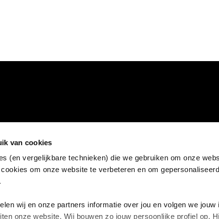
ik van cookies
es (en vergelijkbare technieken) die we gebruiken om onze websi
 cookies om onze website te verbeteren en om gepersonaliseer
n.
en wij en onze partners informatie over jou en volgen we jouw 
Cookiebeleid
Disclaimer
Pri
iten onze website. Wij bouwen zo jouw persoonlijke profiel op.